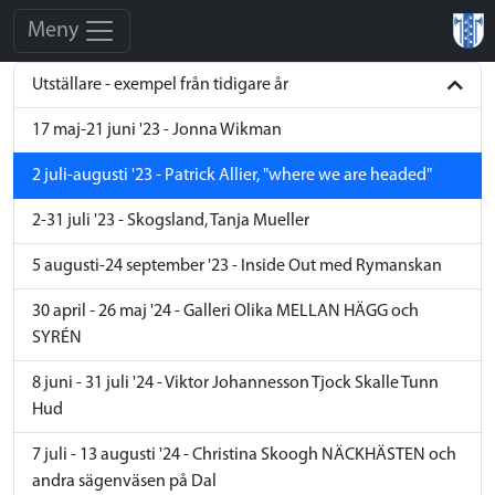
Meny
Utställare - exempel från tidigare år
17 maj-21 juni '23 - Jonna Wikman
2 juli-augusti '23 - Patrick Allier, "where we are headed"
2-31 juli '23 - Skogsland, Tanja Mueller
5 augusti-24 september '23 - Inside Out med Rymanskan
30 april - 26 maj '24 - Galleri Olika MELLAN HÄGG och
SYRÉN
8 juni - 31 juli '24 - Viktor Johannesson Tjock Skalle Tunn
Hud
7 juli - 13 augusti '24 - Christina Skoogh NÄCKHÄSTEN och
andra sägenväsen på Dal