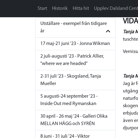
Start
Historik
Hitta hit
Upplev Dalsland Cent
VIDA
Utställare - exempel från tidigare
år
Tanja M
tuschte
17 maj-21 juni '23 - Jonna Wikman
Verniss
2 juli-augusti '23 - Patrick Allier,
"where we are headed"
2-31 juli '23 - Skogsland, Tanja
Tanja M
Mueller
Jag är 
utgång
5 augusti-24 september '23 -
naturfo
Inside Out med Rymanskan
skogen
erbjuda,
30 april - 26 maj '24 - Galleri Olika
även em
MELLAN HÄGG och SYRÉN
djurport
8 juni - 31 juli '24 - Viktor