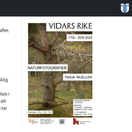
fier,
aklig
ats i
att
 tar