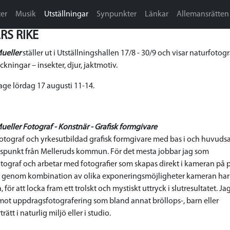
er
Musik
Utställningar
Synpunkter
Länkar
Allemansrätten
RS RIKE
ueller
ställer ut i Utställningshallen 17/8 - 30/9 och visar naturfotogra
ckningar – insekter, djur, jaktmotiv.
age lördag 17 augusti 11-14.
ueller Fotograf - Konstnär - Grafisk formgivare
fotograf och yrkesutbildad grafisk formgivare med bas i och huvuds
spunkt från Melleruds kommun. För det mesta jobbar jag som
tograf och arbetar med fotografier som skapas direkt i kameran på pl
 genom kombination av olika exponeringsmöjligheter kameran har 
 för att locka fram ett trolskt och mystiskt uttryck i slutresultatet. Jag
ot uppdragsfotografering som bland annat bröllops-, barn eller
rätt i naturlig miljö eller i studio.